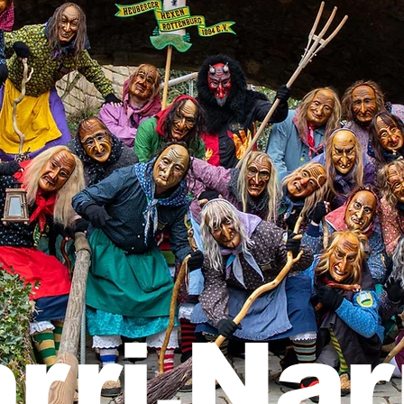
rri.Nar