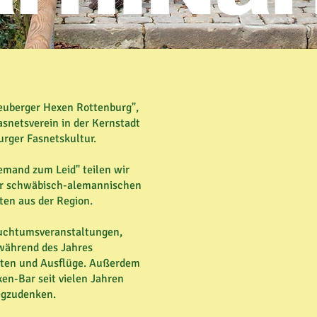
"Heuberger Hexen Rottenburg",
Fasnetsverein in der Kernstadt
urger Fasnetskultur.
emand zum Leid" teilen wir
der schwäbisch-alemannischen
ten aus der Region.
uchtumsveranstaltungen,
während des Jahres
täten und Ausflüge. Außerdem
en-Bar seit vielen Jahren
egzudenken.